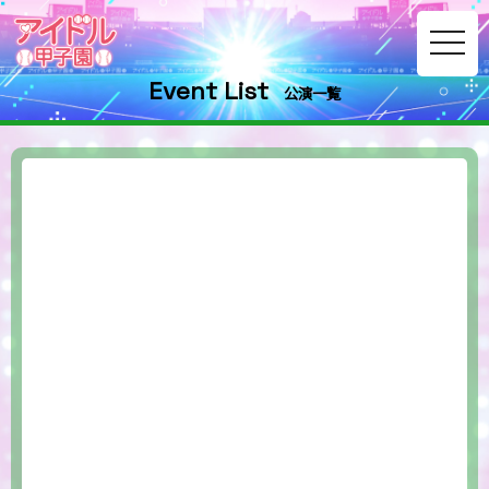
toggle
navig
Event List
公演一覧