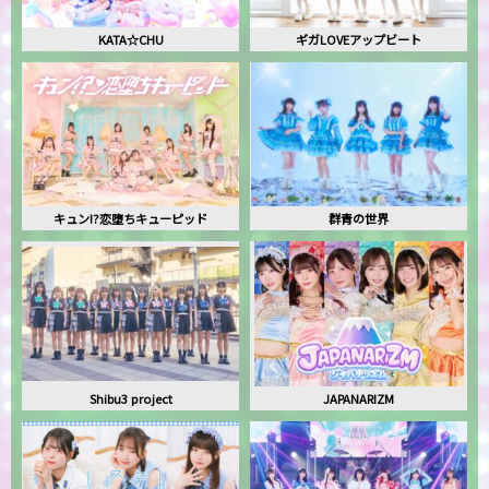
KATA☆CHU
ギガLOVEアップビート
キュン!?恋堕ちキューピッド
群青の世界
Shibu3 project
JAPANARIZM