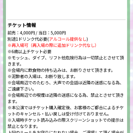
チケット情報
前売：4,000円 / 当日：5,000円
別途1ドリンク代必要(
アルコール提供なし
)
※再入場可（再入場の際に追加ドリンク代なし）
※6歳以上チケット必要
※モッシュ、ダイブ、リフト他危険行為は一切禁止とさせて頂
きます。
※会場内に飲食物の持ち込みは、お断りさせて頂きます。
※泥酔者の入場は、お断り致します。
※会場周辺でのたむろ、大声での会話は近隣の迷惑になる為、
ご遠慮下さい。
※会場周辺での喫煙は近隣の迷惑になる為、禁止とさせて頂き
ます。
※本公演ではチケット購入確定後、お客様のご都合によるチケ
ットのキャンセル・払い戻しは受け付けておりません。
※入場時チケット読み込みの際スクリーンショットでの提示は
禁止となります。
上記のルールをお守りになれない場合、ご退場して頂く場合が