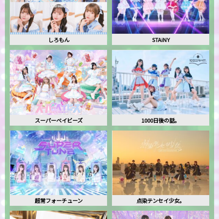
しろもん
STAiNY
スーパーベイビーズ
1000日後の話。
超常フォーチューン
点染テンセイ少女。