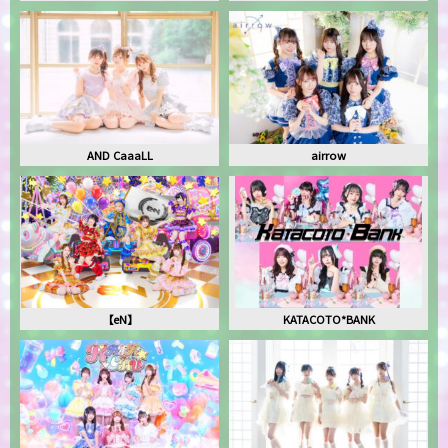
AND CaaaLL
airrow
【eN】
KATACOTO*BANK