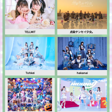
TELLMIT
点染テンセイ少女。
Tohkei
hakanai