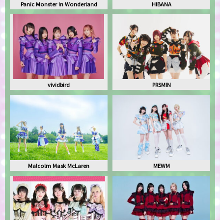
Panic Monster !n Wonderland
HIBANA
vividbird
PRSMIN
Malcolm Mask McLaren
MEWM