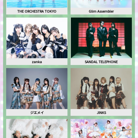
THE ORCHESTRA TOKYO
Glim Assembler
zanka
SANDAL TELEPHONE
ジエメイ
JINKS