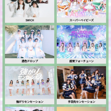
SW!CH
スーパーベイビーズ
透色ドロップ
超常フォーチューン
強がりセンセーション
手羽先センセーション