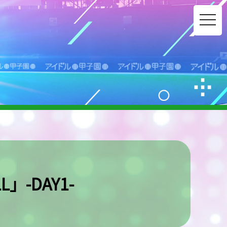
toggle
navig
L」-DAY1-