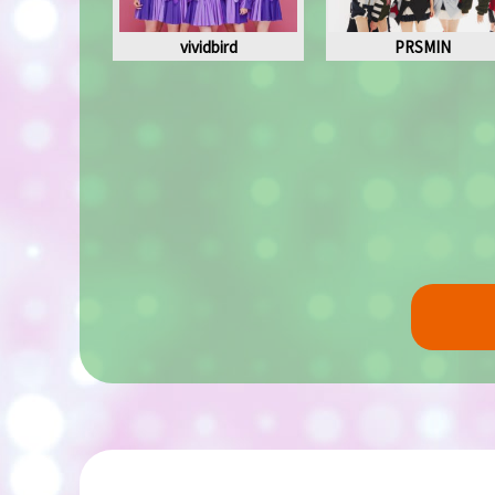
vividbird
PRSMIN