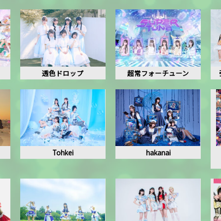
透色ドロップ
超常フォーチューン
Tohkei
hakanai