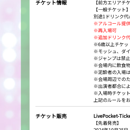
チケット情報
【前方エリアチケット
【一般チケット】前売
別途1ドリンク代
※アルコール提
※再入場可
※追加ドリンク
※6歳以上チケッ
※モッシュ、ダ
※ジャンプは禁
※会場内に飲食
※泥酔者の入場
※会場周辺での
※出演者都合に
※入場時チケッ
上記のルールを
チケット販売
LivePocket-Tick
【先着発売】
2024年10月25