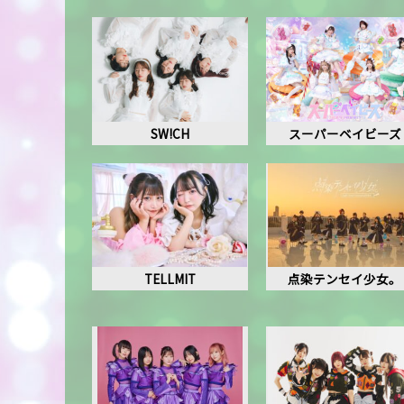
SW!CH
スーパーベイビーズ
TELLMIT
点染テンセイ少女。