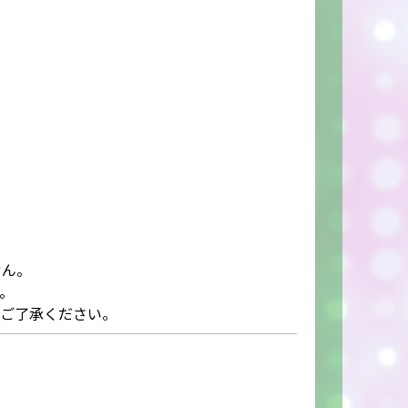
せん。
。
めご了承ください。