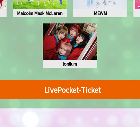
Malcolm Mask McLaren
MEWM
lonlium
LivePocket-Ticket