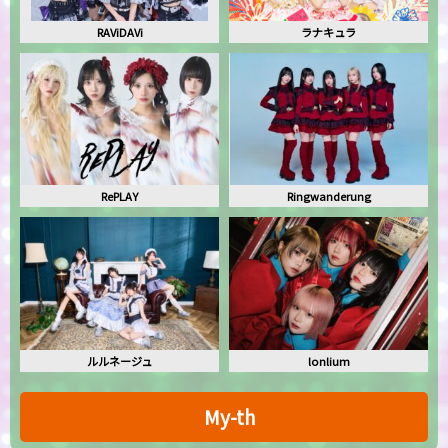
RAViDAVi
ラナキュラ
RePLAY
Ringwanderung
ルルネージュ
lonlium
My-th