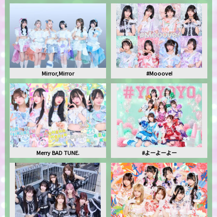
Mirror,Mirror
#Mooove!
Merry BAD TUNE.
#よーよーよー