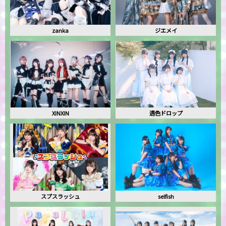
zanka
ジエメイ
XINXIN
透色ドロップ
スプスラッシュ
selfish