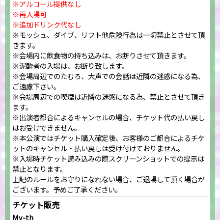
※アルコール提供なし
※再入場可
※追加ドリンク代なし
※モッシュ、ダイブ、リフト他危険行為は一切禁止とさせて頂
きます。
※会場内に飲食物の持ち込みは、お断りさせて頂きます。
※泥酔者の入場は、お断り致します。
※会場周辺でのたむろ、大声での会話は近隣の迷惑になる為、
ご遠慮下さい。
※会場周辺での喫煙は近隣の迷惑になる為、禁止とさせて頂き
ます。
※出演者都合によるキャンセルの場合、チケット代の払い戻し
はお受けできません。
※本公演ではチケット購入確定後、お客様のご都合によるチケ
ットのキャンセル・払い戻しは受け付けておりません。
※入場時チケット読み込みの際スクリーンショットでの提示は
禁止となります。
上記のルールをお守りになれない場合、ご退場して頂く場合が
ございます。予めご了承ください。
チケット販売
My-th