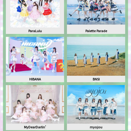
ParaLulu
Palette Parade
HIBANA
BNSI
MyDearDarlin'
myojou