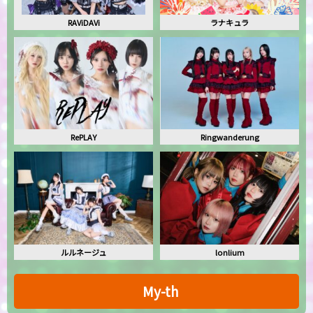
RAViDAVi
ラナキュラ
RePLAY
Ringwanderung
ルルネージュ
lonlium
My-th