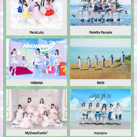
ParaLulu
Palette Parade
HIBANA
BNSI
MyDearDarlin'
myojou