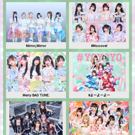
Mirror,Mirror
#Mooove!
Merry BAD TUNE.
#よーよーよー