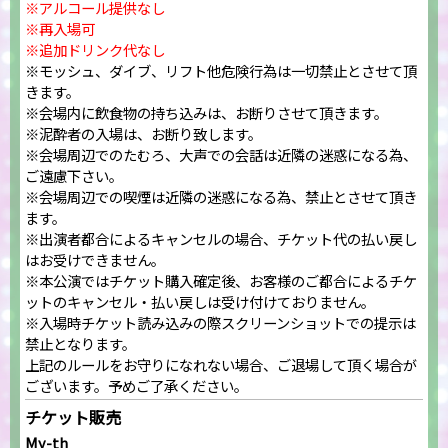
※アルコール提供なし
※再入場可
※追加ドリンク代なし
※モッシュ、ダイブ、リフト他危険行為は一切禁止とさせて頂
きます。
※会場内に飲食物の持ち込みは、お断りさせて頂きます。
※泥酔者の入場は、お断り致します。
※会場周辺でのたむろ、大声での会話は近隣の迷惑になる為、
ご遠慮下さい。
※会場周辺での喫煙は近隣の迷惑になる為、禁止とさせて頂き
ます。
※出演者都合によるキャンセルの場合、チケット代の払い戻し
はお受けできません。
※本公演ではチケット購入確定後、お客様のご都合によるチケ
ットのキャンセル・払い戻しは受け付けておりません。
※入場時チケット読み込みの際スクリーンショットでの提示は
禁止となります。
上記のルールをお守りになれない場合、ご退場して頂く場合が
ございます。予めご了承ください。
チケット販売
My-th