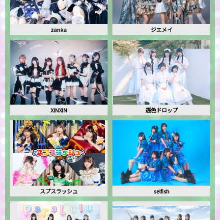
zanka
ジエメイ
XINXIN
透色ドロップ
スプスラッシュ
selfish