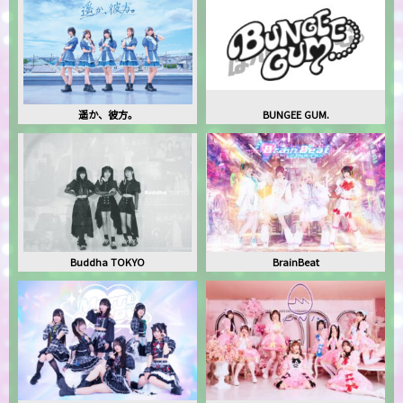
遥か、彼方。
BUNGEE GUM.
Buddha TOKYO
BrainBeat