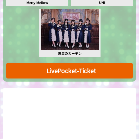
Merry Mellow
UNI
流星のカーテン
LivePocket-Ticket