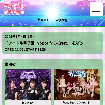
toggle
navig
Event
公演情報
2026年1月4日（日）
「アイドル甲子園 in Spotify O-Crest」 -DAY2-
OPEN 11:00 / START 11:30
出演者
あくきゅ〜
「いつかのネバーランド」