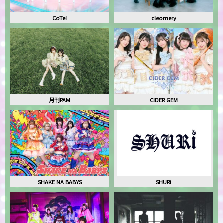
CoTei
cleomery
月刊PAM
CIDER GEM
SHAKE NA BABYS
SHURi