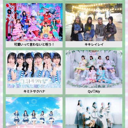
可愛いって言わないと呪う！
キキレイレイ
キミトサクハナ
Qu♡Aly