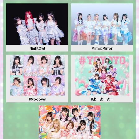
NightOwl
Mirror,Mirror
#Mooove!
#よーよーよー