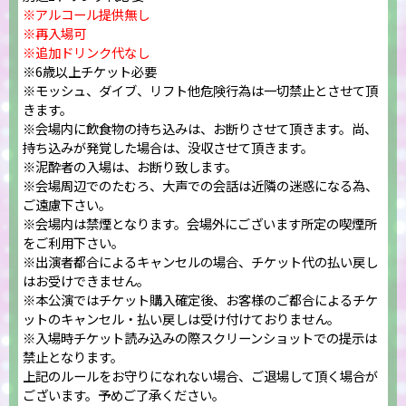
※アルコール提供無し
※再入場可
※追加ドリンク代なし
※6歳以上チケット必要
※モッシュ、ダイブ、リフト他危険行為は一切禁止とさせて頂
きます。
※会場内に飲食物の持ち込みは、お断りさせて頂きます。尚、
持ち込みが発覚した場合は、没収させて頂きます。
※泥酔者の入場は、お断り致します。
※会場周辺でのたむろ、大声での会話は近隣の迷惑になる為、
ご遠慮下さい。
※会場内は禁煙となります。会場外にございます所定の喫煙所
をご利用下さい。
※出演者都合によるキャンセルの場合、チケット代の払い戻し
はお受けできません。
※本公演ではチケット購入確定後、お客様のご都合によるチケ
ットのキャンセル・払い戻しは受け付けておりません。
※入場時チケット読み込みの際スクリーンショットでの提示は
禁止となります。
上記のルールをお守りになれない場合、ご退場して頂く場合が
ございます。予めご了承ください。