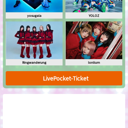
yosugala
YOLOZ
Ringwanderung
lonlium
LivePocket-Ticket