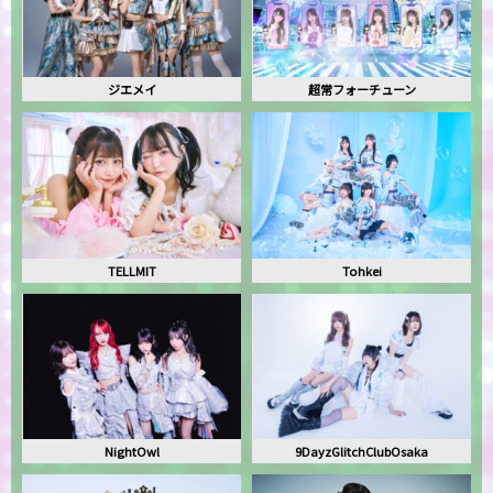
ジエメイ
超常フォーチューン
TELLMIT
Tohkei
NightOwl
9DayzGlitchClubOsaka