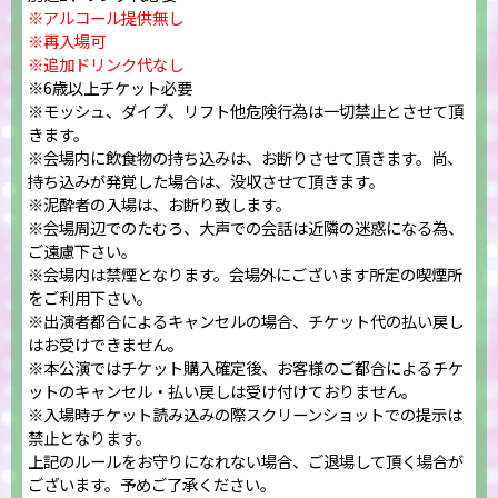
※アルコール提供無し
※再入場可
※追加ドリンク代なし
※6歳以上チケット必要
※モッシュ、ダイブ、リフト他危険行為は一切禁止とさせて頂
きます。
※会場内に飲食物の持ち込みは、お断りさせて頂きます。尚、
持ち込みが発覚した場合は、没収させて頂きます。
※泥酔者の入場は、お断り致します。
※会場周辺でのたむろ、大声での会話は近隣の迷惑になる為、
ご遠慮下さい。
※会場内は禁煙となります。会場外にございます所定の喫煙所
をご利用下さい。
※出演者都合によるキャンセルの場合、チケット代の払い戻し
はお受けできません。
※本公演ではチケット購入確定後、お客様のご都合によるチケ
ットのキャンセル・払い戻しは受け付けておりません。
※入場時チケット読み込みの際スクリーンショットでの提示は
禁止となります。
上記のルールをお守りになれない場合、ご退場して頂く場合が
ございます。予めご了承ください。