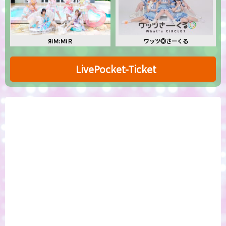
ЯiＭ:ＭiＲ
ワッツ◎さーくる
LivePocket-Ticket