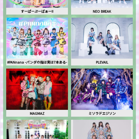
すーぱーぷーばぁー!!
NEO BREAK
#PANnana -パンダの指は実は7本ある-
PLEVAIL
MAGMAZ
ミソラドエジソン