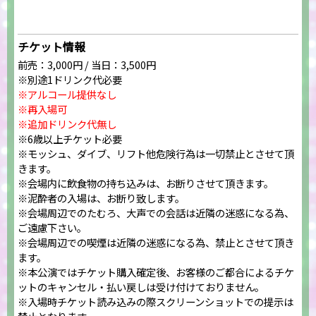
チケット情報
前売：3,000円 / 当日：3,500円
※別途1ドリンク代必要
※アルコール提供なし
※再入場可
※追加ドリンク代無し
※6歳以上チケット必要
※モッシュ、ダイブ、リフト他危険行為は一切禁止とさせて頂
きます。
※会場内に飲食物の持ち込みは、お断りさせて頂きます。
※泥酔者の入場は、お断り致します。
※会場周辺でのたむろ、大声での会話は近隣の迷惑になる為、
ご遠慮下さい。
※会場周辺での喫煙は近隣の迷惑になる為、禁止とさせて頂き
ます。
※本公演ではチケット購入確定後、お客様のご都合によるチケ
ットのキャンセル・払い戻しは受け付けておりません。
※入場時チケット読み込みの際スクリーンショットでの提示は