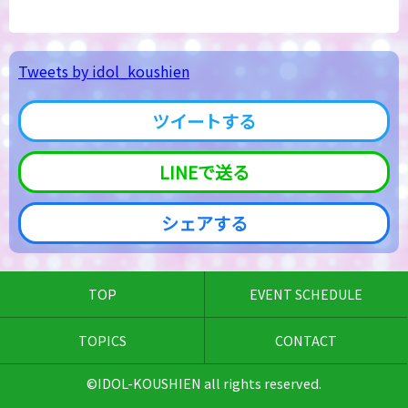
Tweets by idol_koushien
ツイートする
LINEで送る
シェアする
TOP
EVENT SCHEDULE
TOPICS
CONTACT
©IDOL-KOUSHIEN all rights reserved.