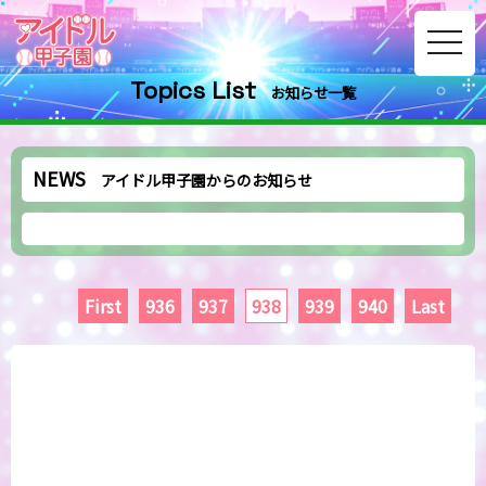
toggle
navig
Topics List
お知らせ一覧
NEWS
アイドル甲子園からのお知らせ
First
936
937
938
939
940
Last