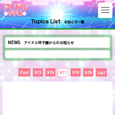
toggle
navig
Topics List
お知らせ一覧
NEWS
アイドル甲子園からのお知らせ
First
975
976
977
978
979
Last