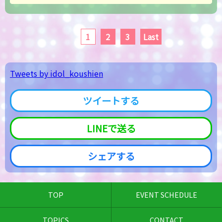
1
2
3
Last
Tweets by idol_koushien
ツイートする
LINEで送る
シェアする
TOP
EVENT SCHEDULE
TOPICS
CONTACT