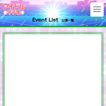
toggle
navig
Event List
公演一覧