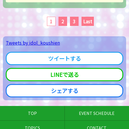
1
2
3
Last
Tweets by idol_koushien
ツイートする
LINEで送る
シェアする
TOP
EVENT SCHEDULE
TOPICS
CONTACT