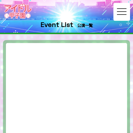
toggle
navig
Event List
公演一覧