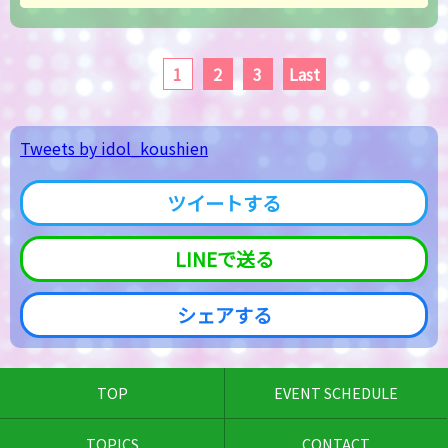
1
2
3
Last
Tweets by idol_koushien
ツイートする
LINEで送る
シェアする
TOP
EVENT SCHEDULE
TOPICS
CONTACT