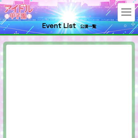
toggle
navig
Event List
公演一覧