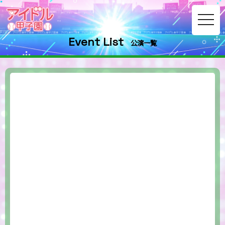
toggle
navig
Event List
公演一覧