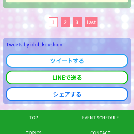
1
2
3
Last
Tweets by idol_koushien
ツイートする
LINEで送る
シェアする
TOP
EVENT SCHEDULE
TOPICS
CONTACT