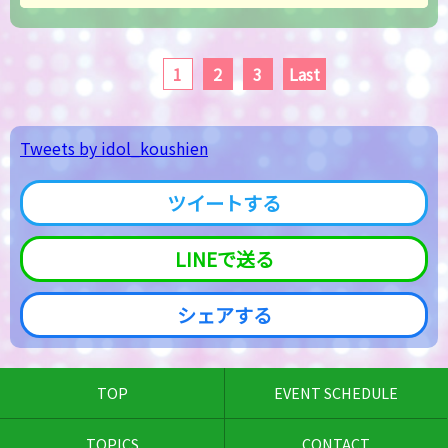
1
2
3
Last
Tweets by idol_koushien
ツイートする
LINEで送る
シェアする
TOP
EVENT SCHEDULE
TOPICS
CONTACT