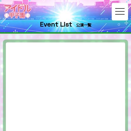
toggle
navig
Event List
公演一覧