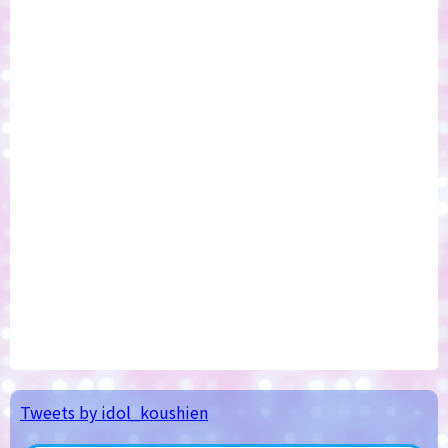
Tweets by idol_koushien