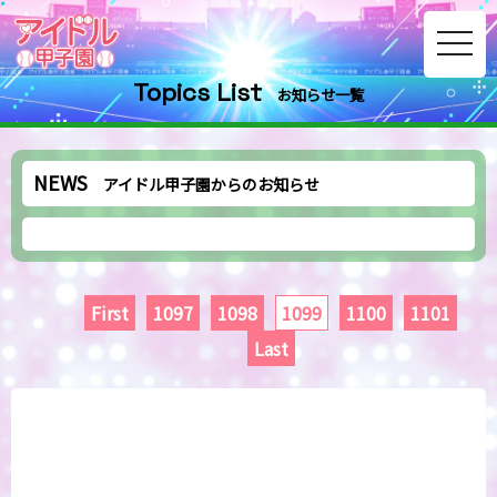
toggle
navig
Topics List
お知らせ一覧
NEWS
アイドル甲子園からのお知らせ
First
1097
1098
1099
1100
1101
Last