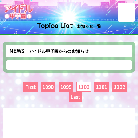
toggle
navig
Topics List
お知らせ一覧
NEWS
アイドル甲子園からのお知らせ
First
1098
1099
1100
1101
1102
Last