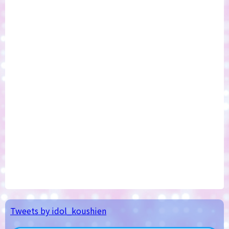
Tweets by idol_koushien