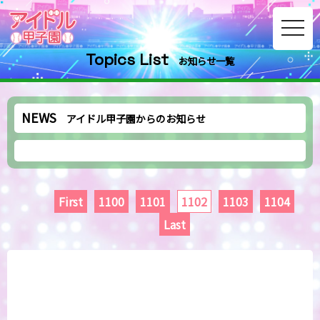
toggle
navig
Topics List
お知らせ一覧
NEWS
アイドル甲子園からのお知らせ
First
1100
1101
1102
1103
1104
Last