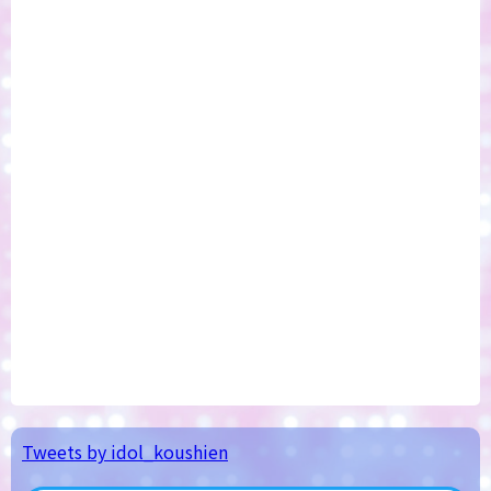
Tweets by idol_koushien